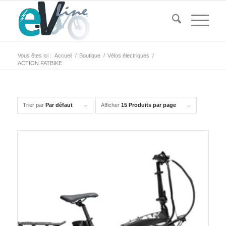
Vous êtes ici :
Accueil
/
Boutique
/
Vélos électriques
/
ACTION FATBIKE
Trier par
Par défaut
Afficher
15 Produits par page