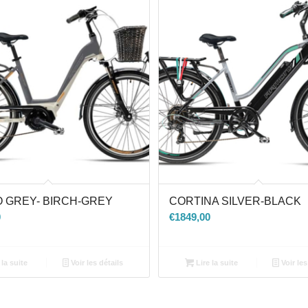
 GREY- BIRCH-GREY
CORTINA SILVER-BLACK
0
€
1849,00
 la suite
Voir les détails
Lire la suite
Voir les