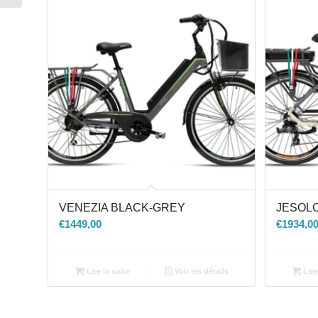
VENEZIA BLACK-GREY
JESOLO
€
1449,00
€
1934,0
Lire la suite
Voir les détails
Lire