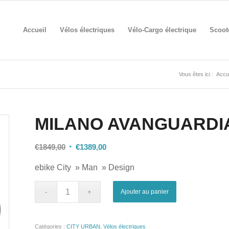
Accueil
Vélos électriques
Vélo-Cargo électrique
Scoote
Vous êtes ici :
Accue
MILANO AVANGUARDI
Le
Le
€
1849,00
€
1389,00
prix
prix
ebike City » Man » Design
initial
actuel
était :
est :
Ajouter au panier
€1849,00.
€1389,00.
Catégories :
CITY URBAN
,
Vélos électriques