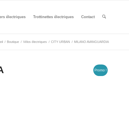
rs électriques
Trottinettes électriques
Contact
il
/
Boutique
/
Vélos électriques
/
CITY URBAN
/
MILANO AVANGUARDIA
A
Promo !