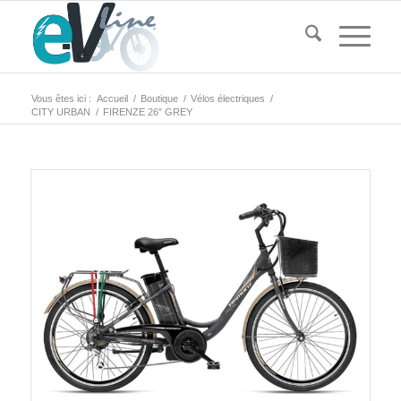
Vous êtes ici :
Accueil
/
Boutique
/
Vélos électriques
/
CITY URBAN
/
FIRENZE 26″ GREY