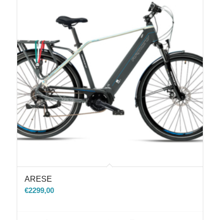
ARESE
€
2299,00