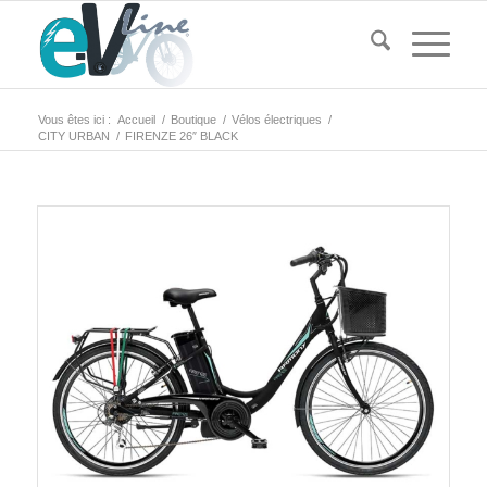
Vous êtes ici :
Accueil
/
Boutique
/
Vélos électriques
/
CITY URBAN
/
FIRENZE 26″ BLACK