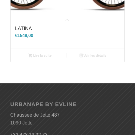
LATINA
€
1549,00
Lire la suite
Voir les détails
URBANAPE BY EVLINE
Chaussée de Jette 487
1090 Jette
+32 478 13 92 73